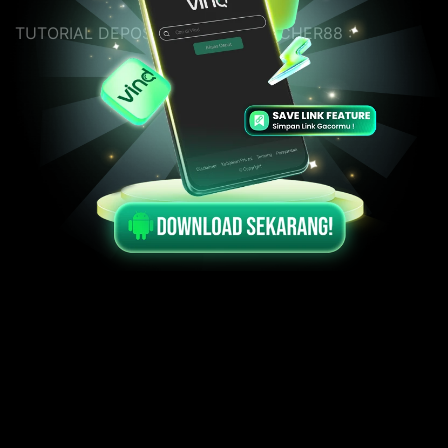
TUTORIAL DEPOSIT DENGAN VOUCHER88 :