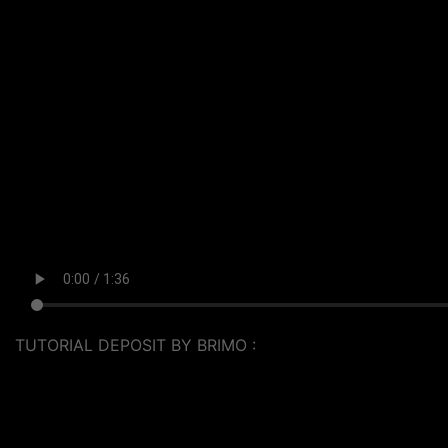
TUTORIAL DEPOSIT BY BRIMO :