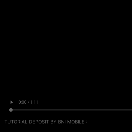
TUTORIAL DEPOSIT BY BNI MOBILE :