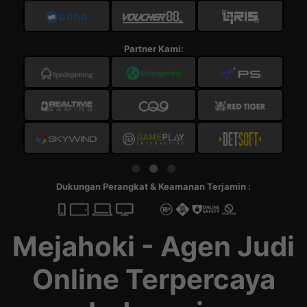
Partner Kami:
Dukungan Perangkat & Keamanan Terjamin :
Mejahoki - Agen Judi
Online Terpercaya