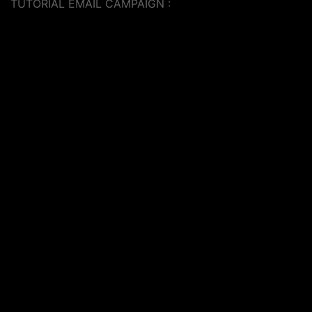
TUTORIAL EMAIL CAMPAIGN :