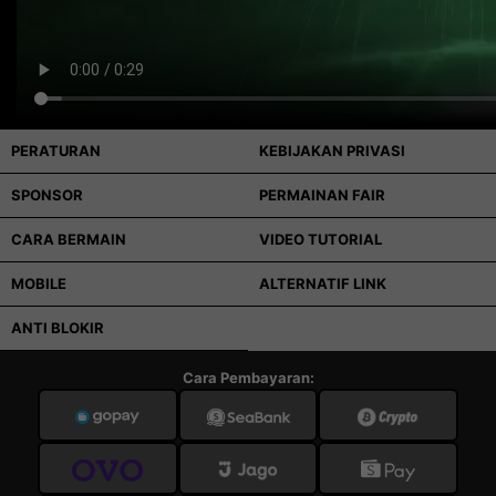
PERATURAN
KEBIJAKAN PRIVASI
SPONSOR
PERMAINAN FAIR
CARA BERMAIN
VIDEO TUTORIAL
MOBILE
ALTERNATIF LINK
ANTI BLOKIR
Cara Pembayaran: