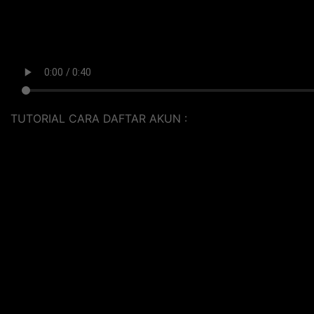
TUTORIAL CARA DAFTAR AKUN :