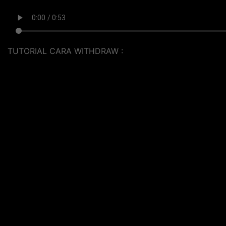
TUTORIAL CARA WITHDRAW :