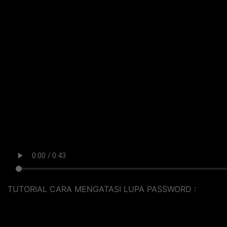
TUTORIAL CARA MENGATASI LUPA PASSWORD :