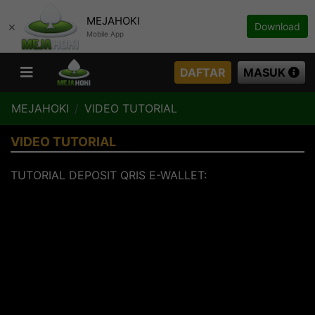
MEJAHOKI
×
Download
Mobile App
DAFTAR
MASUK
MEJAHOKI
VIDEO TUTORIAL
VIDEO TUTORIAL
TUTORIAL DEPOSIT QRIS E-WALLET: