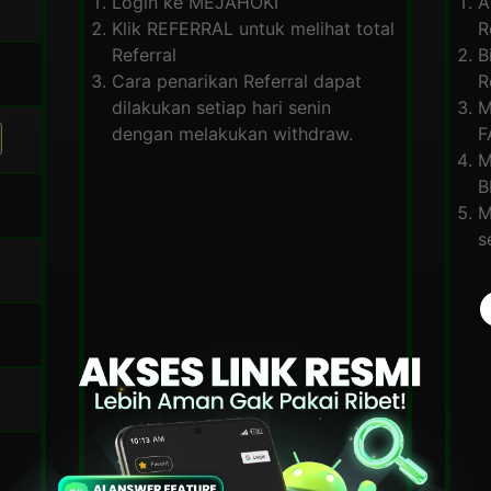
Login ke MEJAHOKI
A
Klik REFERRAL untuk melihat total
R
Referral
B
Cara penarikan Referral dapat
R
dilakukan setiap hari senin
M
dengan melakukan withdraw.
F
M
B
M
s