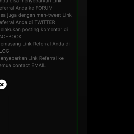
nda bisa menyebarkan Link
eferral Anda ke FORUM
isa juga dengan men-tweet Link
eferral Anda di TWITTER
elakukan posting komentar di
ACEBOOK
emasang Link Referral Anda di
LOG
enyebarkan Link Referral ke
emua contact EMAIL
×