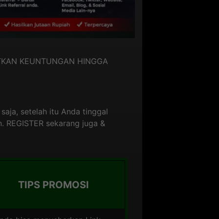
TKAN KEUNTUNGAN HINGGA
aja, setelah itu Anda tinggal
n. REGISTER sekarang juga &
TIPS PROMOSI