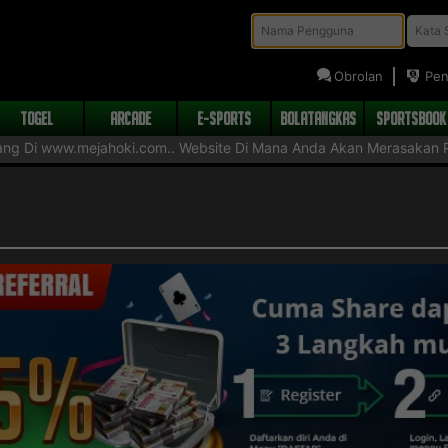
Obrolan
Pen
TOGEL
ARCADE
E-SPORTS
BOLATANGKAS
SPORTSBOOK
ww.mejahoki.com.. Website Di Mana Anda Akan Merasakan Permainan Cas