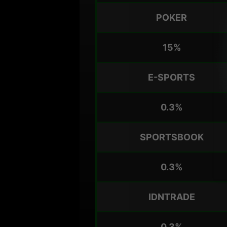
POKER
15%
E-SPORTS
0.3%
SPORTSBOOK
0.3%
IDNTRADE
0.3%